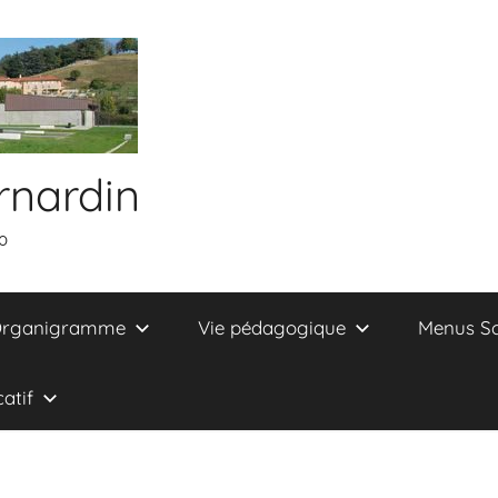
rnardin
0
rganigramme
Vie pédagogique
Menus Sc
atif