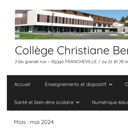
Aller
au
contenu
Collège Christiane Be
7 bis grande rue – 69340 FRANCHEVILLE / 04 72 16 78 0
Accueil
Enseignements et dispositif
O
Santé et bien-être scolaire
Numérique éduc
Mois :
mai 2024