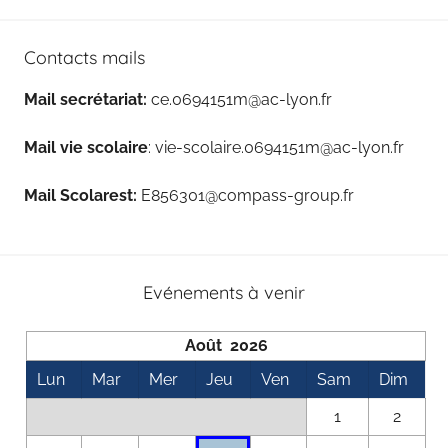
Contacts mails
Mail secrétariat:
ce.0694151m@ac-lyon.fr
Mail vie scolaire
: vie-scolaire.0694151m@ac-lyon.fr
Mail Scolarest:
E856301@compass-group.fr
Evénements à venir
Août 2026
Lun
Mar
Mer
Jeu
Ven
Sam
Dim
1
2