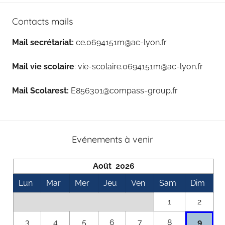
Contacts mails
Mail secrétariat:
ce.0694151m@ac-lyon.fr
Mail vie scolaire
: vie-scolaire.0694151m@ac-lyon.fr
Mail Scolarest:
E856301@compass-group.fr
Evénements à venir
Août 2026
Lun
Mar
Mer
Jeu
Ven
Sam
Dim
1
2
9
3
4
5
6
7
8