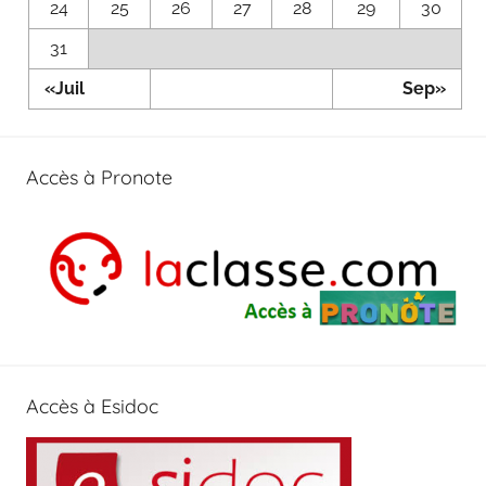
24
25
26
27
28
29
30
31
«Juil
Sep»
Accès à Pronote
Accès à Esidoc