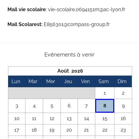
Mail vie scolaire
: vie-scolaire.0694151m@ac-lyon.fr
Mail Scolarest:
E856301@compass-group.fr
Evénements à venir
Août 2026
Lun
Mar
Mer
Jeu
Ven
Sam
Dim
1
2
8
3
4
5
6
7
9
10
11
12
13
14
15
16
17
18
19
20
21
22
23