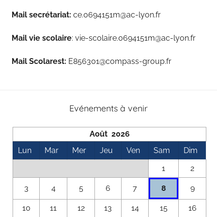
Mail secrétariat:
ce.0694151m@ac-lyon.fr
Mail vie scolaire
: vie-scolaire.0694151m@ac-lyon.fr
Mail Scolarest:
E856301@compass-group.fr
Evénements à venir
Août 2026
Lun
Mar
Mer
Jeu
Ven
Sam
Dim
1
2
8
3
4
5
6
7
9
10
11
12
13
14
15
16