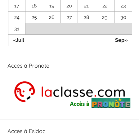
17
18
19
20
21
22
23
24
25
26
27
28
29
30
31
«Juil
Sep»
Accès à Pronote
Accès à Esidoc