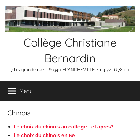
Aller
Panneau de gestion des cookies
au
contenu
Collège Christiane
Bernardin
7 bis grande rue – 69340 FRANCHEVILLE / 04 72 16 78 00
Menu
Chinois
Le choix du chinois au collège… et après?
Le choix du chinois en 6e