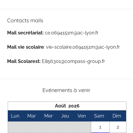
Contacts mails
Mail secrétariat:
ce.0694151m@ac-lyon.fr
Mail vie scolaire
: vie-scolaire.0694151m@ac-lyon.fr
Mail Scolarest:
E856301@compass-group.fr
Evénements à venir
Août 2026
Lun
Mar
Mer
Jeu
Ven
Sam
Dim
1
2