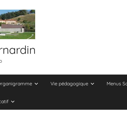
rnardin
0
rganigramme
Vie pédagogique
Menus Sc
atif