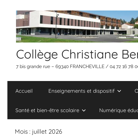
Aller
Panneau de gestion des cookies
au
contenu
Collège Christiane Be
7 bis grande rue – 69340 FRANCHEVILLE / 04 72 16 78 0
Accueil
Enseignements et dispositif
O
Santé et bien-être scolaire
Numérique éduc
Mois :
juillet 2026